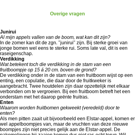
Overige vragen
Junirui
Al mijn appels vallen van de boom, wat kan dit zijn?
In de zomer kan dit de zgn. "junirui" zijn. Bij sterke groei van
jonge bomen wel eens te sterke rui. Soms late val, dit is een
raseigenschap.
Verdikking
Wat betekent toch die verdikking in de stam van een
fruitboompje op 15 á 20 cm. boven de grond?
De verdikking onder in de stam van een fruitboom wijst op een
enting, een copulatie, die daar door de fruitkweker is
aangebracht. Twee houtdelen zijn daar opzettelijk met elkaar
verbonden om te vergroeien. Bij een fruitboom betreft het een
onderstam met het daarop geënte fruitras.
Enten
Waarom worden fruitbomen gekweekt (veredeld) door te
enten?
Als men pitten zaait uit bijvoorbeeld een Elstar-appel, komen er
wel appelboompjes van, maar de vruchten van deze nieuwe
boompjes zijn niet precies gelijk aan de Elstar-appel. De
nakomelingen bij zaaien komen dus niet ras-echt terug. Wil