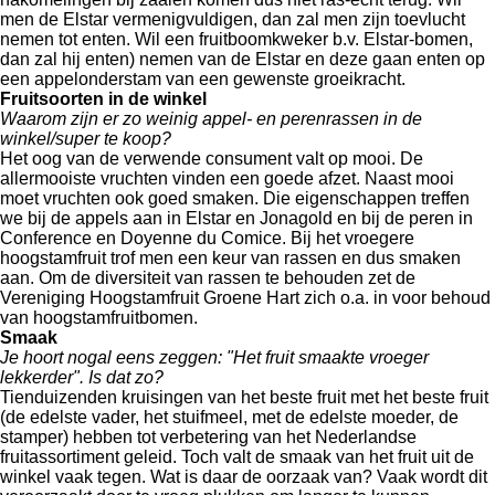
men de Elstar vermenigvuldigen, dan zal men zijn toevlucht
nemen tot enten. Wil een fruitboomkweker b.v. Elstar-bomen,
dan zal hij enten) nemen van de Elstar en deze gaan enten op
een appelonderstam van een gewenste groeikracht.
Fruitsoorten in de winkel
Waarom zijn er zo weinig appel- en perenrassen in de
winkel/super te koop?
Het oog van de verwende consument valt op mooi. De
allermooiste vruchten vinden een goede afzet. Naast mooi
moet vruchten ook goed smaken. Die eigenschappen treffen
we bij de appels aan in Elstar en Jonagold en bij de peren in
Conference en Doyenne du Comice. Bij het vroegere
hoogstamfruit trof men een keur van rassen en dus smaken
aan. Om de diversiteit van rassen te behouden zet de
Vereniging Hoogstamfruit Groene Hart zich o.a. in voor behoud
van hoogstamfruitbomen.
Smaak
Je hoort nogal eens zeggen: "Het fruit smaakte vroeger
lekkerder". Is dat zo?
Tienduizenden kruisingen van het beste fruit met het beste fruit
(de edelste vader, het stuifmeel, met de edelste moeder, de
stamper) hebben tot verbetering van het Nederlandse
fruitassortiment geleid. Toch valt de smaak van het fruit uit de
winkel vaak tegen. Wat is daar de oorzaak van? Vaak wordt dit