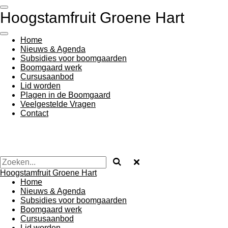
Ga
Hoogstamfruit Groene Hart
direct
naar
de
Home
hoofdinhoud
Nieuws & Agenda
Subsidies voor boomgaarden
Boomgaard werk
Cursusaanbod
Lid worden
Plagen in de Boomgaard
Veelgestelde Vragen
Contact
Hoogstamfruit Groene Hart
Home
Nieuws & Agenda
Subsidies voor boomgaarden
Boomgaard werk
Cursusaanbod
Lid worden