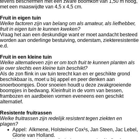
tevens beschermen met een zware boomkorf van 1,50 m hoog,
met een maaswijdte van 4,5 x 4,5 cm.
Fruit in eigen tuin
Welke factoren zijn van belang om als amateur, als liefhebber,
fruit in eigen tuin te kunnen kweken?
Vraag het aan een deskundige want er moet aandacht besteed
worden aan onderlinge bestuiving, onderstam, ziekteresistentie
e.d.
Fruit in een kleine tuin
Welke alternatieven zijn er om toch fruit te kunnen planten als
je over slechts een kleine tuin beschikt?
Als de zon flink in uw tuin terecht kan en er geschikte grond
beschikbaar is, moet u bij appel en peer denken aan
snoerboompjes. Door snoeien houdt u deze zwakgroeiende
boompjes in bedwang. Kleinfruit in de vorm van bessen,
frambozen en aardbeien vormen eveneens een geschikt
alternatief.
Resistente fruitrassen
Welke fruitrassen zijn redelijk resistent tegen ziekten en
plagen?
Appel: Alkmene, Holsteiner Cox¹s, Jan Steen, Jac Lebel,
Glorie van Holland.