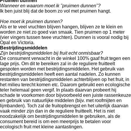
Pruimen dunnen
Wanneer en waarom moet ik "pruimen dunnen"?
Ik ben juist blij dat de boom zo vol met pruimen hangt.
Hoe moet ik pruimen dunnen?
Als er te veel vruchten blijven hangen, blijven ze te klein en
worden ze niet zo goed van smaak. Tien pruimen op 1 meter
(vier vingers tussen twee vruchten). Dunnen is vooral nodig bij
Opal en Victoria.
Bestrijdingsmiddelen
Zijn bestrijdingsmiddelen bij fruit echt onmisbaar?
De consument verwacht in de winkel 100% gaaf fruit tegen een
lage prijs. Om dit te bereiken zal in de reguliere fruitteelt
gespoten worden met bestrijdingsmiddelen. Het gebruik van
bestrijdingsmiddelen heeft een aantal nadelen. Zo kunnen
restanten van bestrijdingsmiddelen achterblijven op het fruit, in
het milieu terecht komen etc. Daarom gebruikt een ecologische
teler helemaal geen vergif. In plaats daarvan probeert hij
schade te voorkomen door bijvoorbeeld een juiste rassenkeuze
en gebruik van natuurlijke middelen (bijv. met roofmijten en
lijmbanden). Toch zal de fruitopbrengst en het uiterlijk daarvan
vaak minder zijn dan in de reguliere fruitteelt. Het is niet
noodzakelijk om bestrijdingsmiddelen te gebruiken, als de
consument bereid is om een meerprijs te betalen voor
ecologisch fruit met kleine aantastingen.